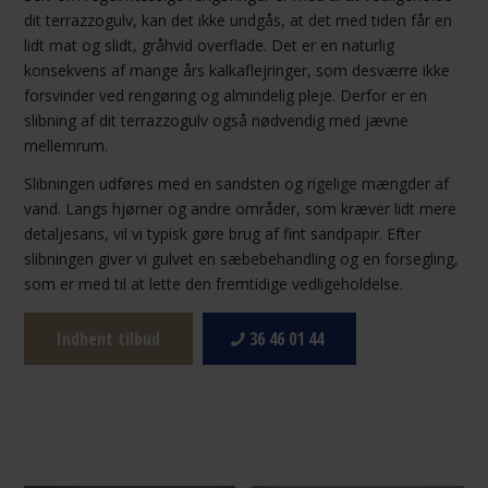
dit terrazzogulv, kan det ikke undgås, at det med tiden får en
lidt mat og slidt, gråhvid overflade. Det er en naturlig
konsekvens af mange års kalkaflejringer, som desværre ikke
forsvinder ved rengøring og almindelig pleje. Derfor er en
slibning af dit terrazzogulv også nødvendig med jævne
mellemrum.
Slibningen udføres med en sandsten og rigelige mængder af
vand. Langs hjørner og andre områder, som kræver lidt mere
detaljesans, vil vi typisk gøre brug af fint sandpapir. Efter
slibningen giver vi gulvet en sæbebehandling og en forsegling,
som er med til at lette den fremtidige vedligeholdelse.
Indhent tilbud
36 46 01 44