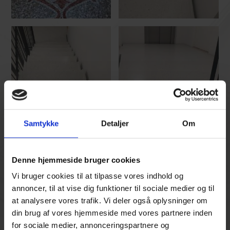
Samtykke
Detaljer
Om
EFTERBEHANDLING OG REPARATION
Foruden slibning, sæbebehandling og forsegling udfører vi
Denne hjemmeside bruger cookies
også voksbehandling, skridsikring og polering.
Efterbehandlingerne er lidt forskellige fra gulv til gulv. Desuden
Vi bruger cookies til at tilpasse vores indhold og
har dine ønsker til gulvets udseende, samt hvor ofte det
annoncer, til at vise dig funktioner til sociale medier og til
befærdes, også en indflydelse på, hvilken efterbehandling, der
at analysere vores trafik. Vi deler også oplysninger om
egner sig bedst. Derfor vurderer vi også altid, hvilken
din brug af vores hjemmeside med vores partnere inden
behandling, som er bedst for lige netop din terrazzogulv.
for sociale medier, annonceringspartnere og