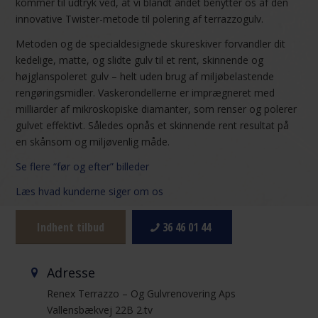
kommer til udtryk ved, at vi blandt andet benytter os af den
innovative Twister-metode til polering af terrazzogulv.
Metoden og de specialdesignede skureskiver forvandler dit
kedelige, matte, og slidte gulv til et rent, skinnende og
højglanspoleret gulv – helt uden brug af miljøbelastende
rengøringsmidler. Vaskerondellerne er imprægneret med
milliarder af mikroskopiske diamanter, som renser og polerer
gulvet effektivt. Således opnås et skinnende rent resultat på
en skånsom og miljøvenlig måde.
Se flere “før og efter” billeder
Læs hvad kunderne siger om os
Indhent tilbud
36 46 01 44
Adresse
Renex Terrazzo – Og Gulvrenovering Aps
Vallensbækvej 22B 2.tv