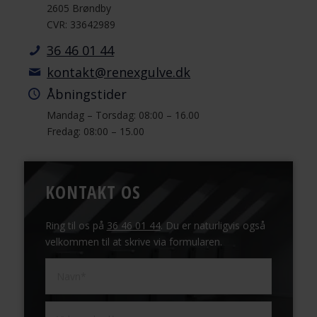
2605 Brøndby
CVR: 33642989
36 46 01 44
kontakt@renexgulve.dk
Åbningstider
Mandag – Torsdag: 08:00 – 16.00
Fredag: 08:00 – 15.00
KONTAKT OS
Ring til os på
36 46 01 44
. Du er naturligvis også
velkommen til at skrive via formularen.