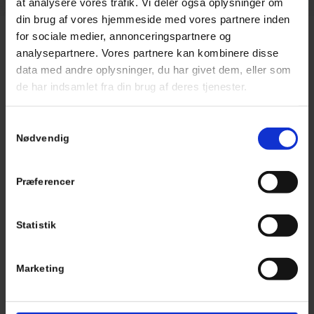
at analysere vores trafik. Vi deler også oplysninger om
din brug af vores hjemmeside med vores partnere inden
for sociale medier, annonceringspartnere og
analysepartnere. Vores partnere kan kombinere disse
data med andre oplysninger, du har givet dem, eller som
Adresse
de har indsamlet fra din brug af deres tjenester.
Renex Terrazzo – Og Gulvrenovering Aps
Vallensbækvej 22B 2.tv
Samtykkevalg
2605 Brøndby
Nødvendig
CVR: 33642989
36 46 01 44
Præferencer
kontakt@renexgulve.dk
Åbningstider
Statistik
Mandag – Torsdag: 08:00 – 16.00
Fredag: 08:00 – 15.00
Marketing