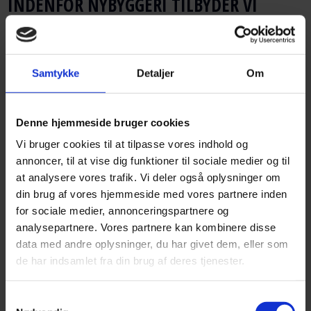
INDENFOR NYBYGGERI TILBYDER VI
FØLGENDE
Samtykke
Detaljer
Om
IBRUGTAGNINGS BEHANDLINGER
Denne hjemmeside bruger cookies
Visse gulvtyper kræver en ibrugtagningsbehandling for
Vi bruger cookies til at tilpasse vores indhold og
at beskytte dem fremtidigt
annoncer, til at vise dig funktioner til sociale medier og til
at analysere vores trafik. Vi deler også oplysninger om
Læs mere
din brug af vores hjemmeside med vores partnere inden
for sociale medier, annonceringspartnere og
analysepartnere. Vores partnere kan kombinere disse
data med andre oplysninger, du har givet dem, eller som
de har indsamlet fra din brug af deres tjenester.
DYBDERENS
Samtykkevalg
Dybderens – Et fantastisk alternativ til traditionel